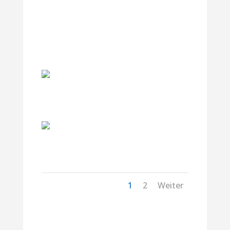
IMG20241213223840
IMG20241213195441
1
2
Weiter